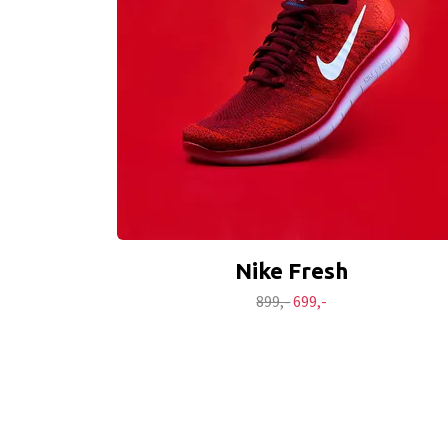
Nike Fresh
899,-
699,-