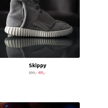
Skippy
899,-
495,-