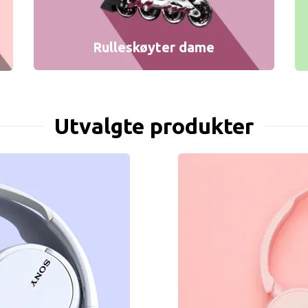
Rulleskøyter dame