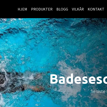
HJEM
PRODUKTER
BLOGG
VILKÅR
KONTAKT
 løpetrening
under alle veiforhold finnes nå på lager