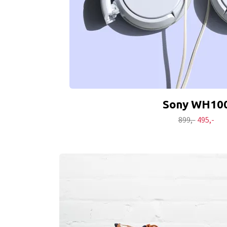
Sony WH10
899,-
495,-