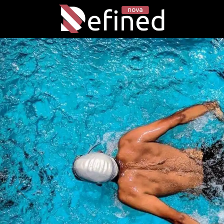
Effektiv
Nye løpesko som beskytter 
LØPESKO