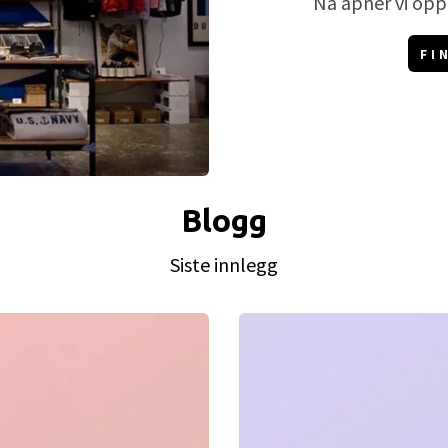
Nå åpner vi opp
FI
Blogg
Siste innlegg