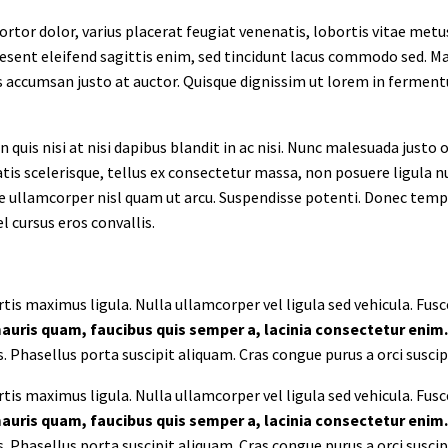
tor dolor, varius placerat feugiat venenatis, lobortis vitae metus
 Praesent eleifend sagittis enim, sed tincidunt lacus commodo sed. 
s accumsan justo at auctor. Quisque dignissim ut lorem in fermentu
is nisi at nisi dapibus blandit in ac nisi. Nunc malesuada justo o
tis scelerisque, tellus ex consectetur massa, non posuere ligula n
tae ullamcorper nisl quam ut arcu. Suspendisse potenti. Donec temp
l cursus eros convallis.
rtis maximus ligula. Nulla ullamcorper vel ligula sed vehicula. Fus
mauris quam, faucibus quis semper a, lacinia consectetur enim.
asellus porta suscipit aliquam. Cras congue purus a orci suscipit, 
rtis maximus ligula. Nulla ullamcorper vel ligula sed vehicula. Fus
mauris quam, faucibus quis semper a, lacinia consectetur enim.
asellus porta suscipit aliquam. Cras congue purus a orci suscipit, 