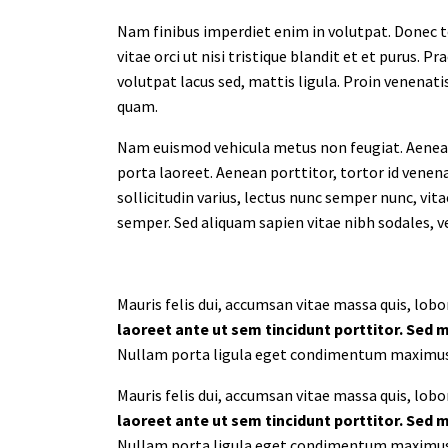
Nam finibus imperdiet enim in volutpat. Donec tor
vitae orci ut nisi tristique blandit et et purus.
volutpat lacus sed, mattis ligula. Proin venenati
quam.
Nam euismod vehicula metus non feugiat. Aenean qu
porta laoreet. Aenean porttitor, tortor id venena
sollicitudin varius, lectus nunc semper nunc, vi
semper. Sed aliquam sapien vitae nibh sodales, ve
Mauris felis dui, accumsan vitae massa quis, lobo
laoreet ante ut sem tincidunt porttitor. Sed 
Nullam porta ligula eget condimentum maximus. Ph
Mauris felis dui, accumsan vitae massa quis, lobo
laoreet ante ut sem tincidunt porttitor. Sed 
Nullam porta ligula eget condimentum maximus. Ph