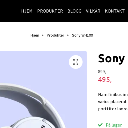
HJEM
PRODUKTER
BLOGG
VILKÅR
KONTAKT
Hjem
Produkter
Sony WH100
Sony
899,-
495,-
Nam finibus imp
varius placerat
porttitor laore
På lager.